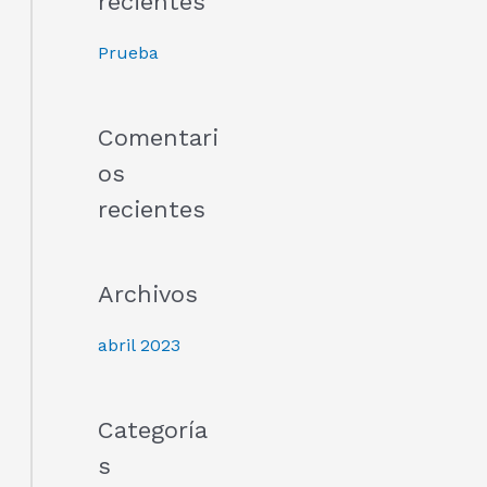
recientes
a
r
Prueba
p
o
Comentari
r
os
:
recientes
Archivos
abril 2023
Categoría
s