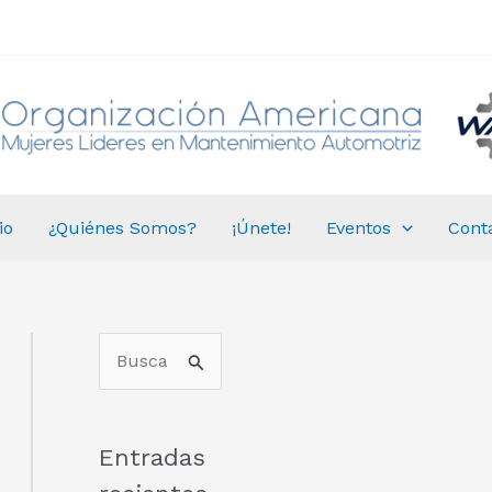
io
¿Quiénes Somos?
¡Únete!
Eventos
Cont
B
u
s
Entradas
c