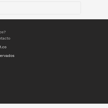
os?
ntacto
1.co
servados