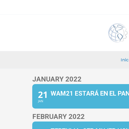
Ir
al
contenido
Inic
JANUARY 2022
21
WAM21 ESTARÁ EN EL PAN
JAN
FEBRUARY 2022