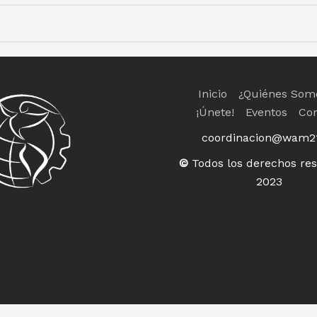
Inicio
¿Quiénes Som
¡Únete!
Eventos
Co
coordinacion@wam2
©
Todos los derechos re
2023