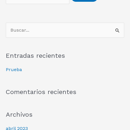
B
u
s
Entradas recientes
c
a
Prueba
r
p
Comentarios recientes
o
r
Archivos
:
abril 2023