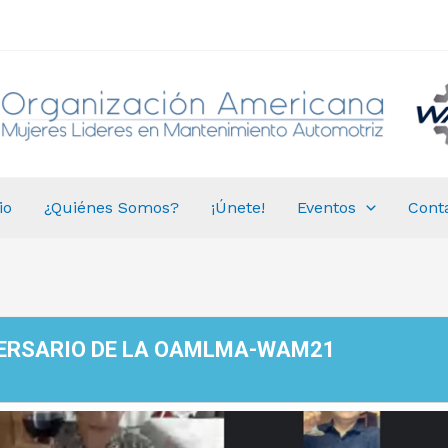
io
¿Quiénes Somos?
¡Únete!
Eventos
Cont
VERSARIO DE LA OAMLMA-WAM21