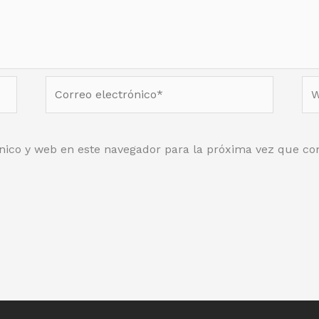
Correo
We
electrónico*
nico y web en este navegador para la próxima vez que co