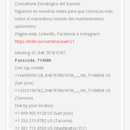
Consultoría Estratégica del Sureste
Síguenos en nuestras redes para que conozcas más
sobre el maravilloso mundo del mantenimiento
automotriz:
Página web, LinkedIn, Facebook e Instagram:
https://linktr.ee/oamlma.wam21
Meeting ID: 846 7878 0187
Passcode: 714980
One tap mobile
+16699009128,,84678780187#,,,,,,0#,,714980# US
(San Jose)
+12532158782,,84678780187#,,,,,,0#,,714980# US
(Tacoma)
Dial by your location
+1 669 900 9128 US (San Jose)
+1 253 215 8782 US (Tacoma)
+1 301 715 8592 US (Washington D.C)