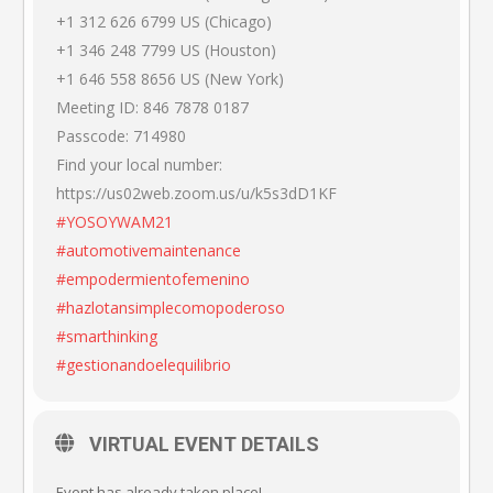
+1 312 626 6799 US (Chicago)
+1 346 248 7799 US (Houston)
+1 646 558 8656 US (New York)
Meeting ID: 846 7878 0187
Passcode: 714980
Find your local number:
https://us02web.zoom.us/u/k5s3dD1KF
#YOSOYWAM21
#automotivemaintenance
#empodermientofemenino
#hazlotansimplecomopoderoso
#smarthinking
#gestionandoelequilibrio
VIRTUAL EVENT DETAILS
Event has already taken place!