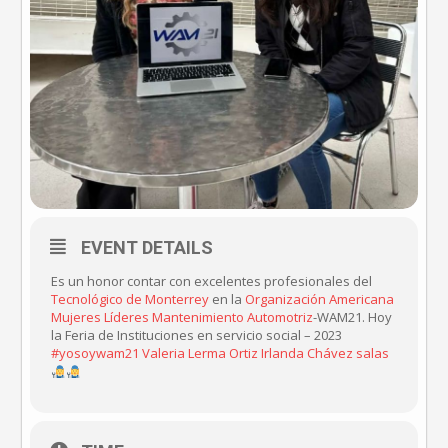
EVENT DETAILS
Es un honor contar con excelentes profesionales del
Tecnológico de Monterrey
en la
Organización Americana
Mujeres Líderes Mantenimiento Automotriz
-WAM21. Hoy
la Feria de Instituciones en servicio social – 2023
#yosoywam21
Valeria Lerma Ortiz
Irlanda Chávez salas