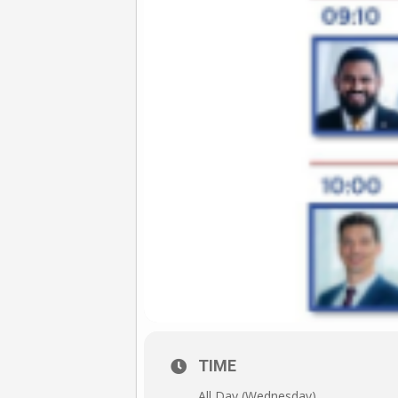
TIME
All Day (Wednesday)