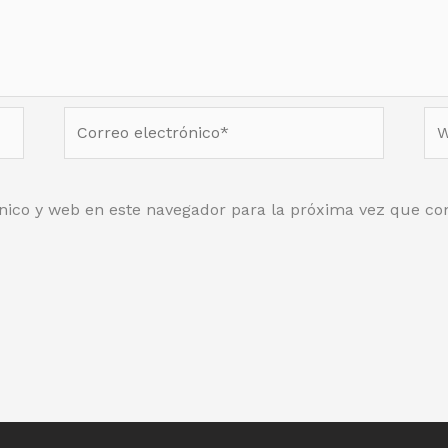
Correo
We
electrónico*
nico y web en este navegador para la próxima vez que co